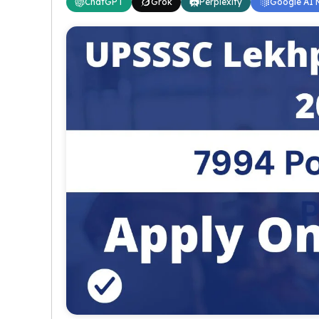
ChatGPT
Grok
Perplexity
Google AI 