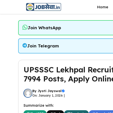
Skip
Home
to
content
Join WhatsApp
Join Telegram
UPSSSC Lekhpal Recruit
7994 Posts, Apply Online
By
Jyoti Jayswal
On: January 1, 2026 |
Summarize with: