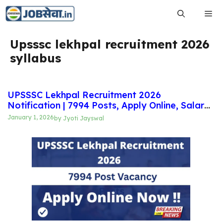
Skip
Me
to
content
Upsssc lekhpal recruitment 2026
syllabus
UPSSSC Lekhpal Recruitment 2026
Notification | 7994 Posts, Apply Online, Salary
& Eligibility
January 1, 2026
by
Jyoti Jayswal