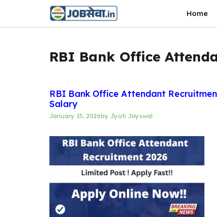
Skip
Home
to
content
RBI Bank Office Attend
RBI Bank Office Attendant Recruitment
Salary
January 15, 2026
by
Jyoti Jayswal