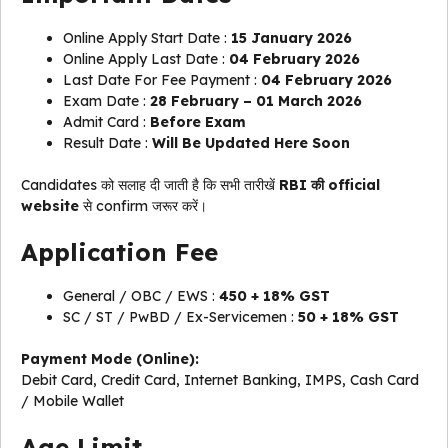
Online Apply Start Date :
15 January 2026
Online Apply Last Date :
04 February 2026
Last Date For Fee Payment :
04 February 2026
Exam Date :
28 February – 01 March 2026
Admit Card :
Before Exam
Result Date :
Will Be Updated Here Soon
Candidates को सलाह दी जाती है कि सभी तारीखें
RBI की official
website
से confirm जरूर करें।
Application Fee
General / OBC / EWS :
₹450 + 18% GST
SC / ST / PwBD / Ex-Servicemen :
₹50 + 18% GST
Payment Mode (Online):
Debit Card, Credit Card, Internet Banking, IMPS, Cash Card
/ Mobile Wallet
Age Limit