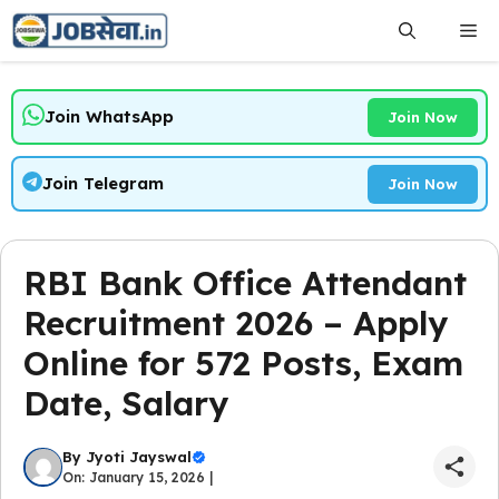
Skip
Me
to
content
Join WhatsApp
Join Now
Join Telegram
Join Now
RBI Bank Office Attendant
Recruitment 2026 – Apply
Online for 572 Posts, Exam
Date, Salary
By
Jyoti Jayswal
On: January 15, 2026 |