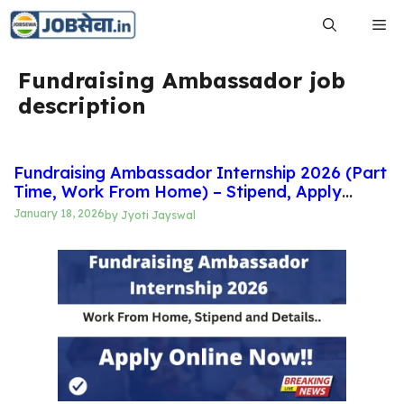
Skip
Me
to
content
Fundraising Ambassador job
description
Fundraising Ambassador Internship 2026 (Part
Time, Work From Home) – Stipend, Apply
Process, Full Details
January 18, 2026
by
Jyoti Jayswal