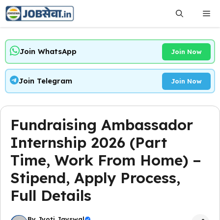
Skip
Me
to
content
Join WhatsApp
Join Now
Join Telegram
Join Now
Fundraising Ambassador
Internship 2026 (Part
Time, Work From Home) –
Stipend, Apply Process,
Full Details
By
Jyoti Jayswal