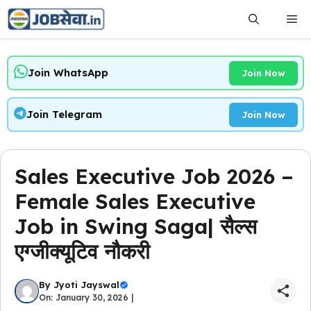
Skip
Me
to
content
Join WhatsApp
Join Now
Join Telegram
Join Now
Sales Executive Job 2026 –
Female Sales Executive
Job in Swing Saga| सैल्स
एग्जीक्यूटिव नौकरी
By
Jyoti Jayswal
On: January 30, 2026 |