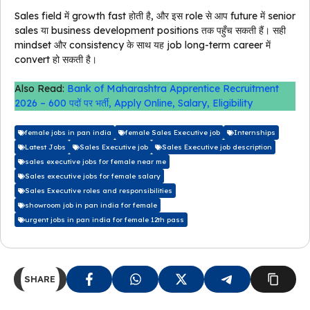
Sales field में growth fast होती है, और इस role से आप future में senior
sales या business development positions तक पहुँच सकती हैं। सही
mindset और consistency के साथ यह job long-term career में
convert हो सकती है।
Also Read:
Bank of Maharashtra Apprentice Recruitment
2026 – 600 पदों पर भर्ती, Apply Online, Salary, Eligibility
female jobs in pan india
female Sales Executive job
Internships
Latest Jobs
Sales Executive job
Sales Executive job description
sales executive jobs for female near me
Sales executive jobs for female salary
Sales Executive roles and responsibilities
showroom job in pan india for female
urgent jobs in pan india for female 12th pass
SHARE