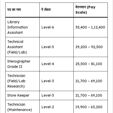
वेतनमान (Pay
पद का नाम
पे लेवल
Scale)
Library
Information
Level-6
₹35,400 – ₹1,12,400
Assistant
Technical
Assistant
Level-5
₹29,200 – ₹92,300
(Field/Lab)
Stenographer
Level-4
₹25,500 – ₹81,100
Grade II
Technician
(Field/Lab
Level-3
₹21,700 – ₹69,100
Research)
Store Keeper
Level-3
₹21,700 – ₹69,100
Technician
Level-2
₹19,900 – ₹63,200
(Maintenance)