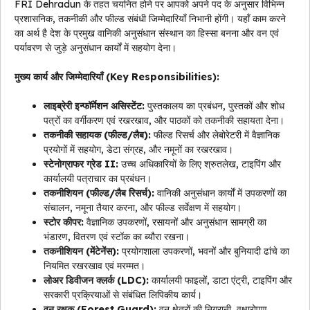
FRI Dehradun के तहत चयनित होने पर आपको अपने पद के अनुसार विभिन्न
प्रशासनिक, तकनीकी और फील्ड संबंधी जिम्मेदारियाँ निभानी होंगी। यहाँ काम करने
का अर्थ है देश के प्रमुख वानिकी अनुसंधान संस्थान का हिस्सा बनना और वन एवं
पर्यावरण से जुड़े अनुसंधान कार्यों में सहयोग देना।
मुख्य कार्य और जिम्मेदारियाँ (Key Responsibilities):
लाइब्रेरी इन्फॉर्मेशन असिस्टेंट:
पुस्तकालय का प्रबंधन, पुस्तकों और शोध
पत्रों का वर्गीकरण एवं रखरखाव, और पाठकों को तकनीकी सहायता देना।
तकनीकी सहायक (फील्ड/लैब):
फील्ड रिसर्च और लेबोरेटरी में वैज्ञानिक
प्रयोगों में सहयोग, डेटा संग्रह, और नमूनों का रखरखाव।
स्टेनोग्राफर ग्रेड II:
उच्च अधिकारियों के लिए श्रुतलेख, टाइपिंग और
कार्यालयी पत्राचार का प्रबंधन।
तकनीशियन (फील्ड/लैब रिसर्च):
वानिकी अनुसंधान कार्यों में उपकरणों का
संचालन, नमूना तैयार करना, और फील्ड सर्वेक्षण में सहयोग।
स्टोर कीपर:
वैज्ञानिक उपकरणों, रसायनों और अनुसंधान सामग्री का
भंडारण, वितरण एवं स्टॉक का ब्यौरा रखना।
तकनीशियन (मेंटेनेंस):
प्रयोगशाला उपकरणों, भवनों और बुनियादी ढांचे का
नियमित रखरखाव एवं मरम्मत।
लोअर डिवीजन क्लर्क (LDC):
कार्यालयी फाइलों, डाटा एंट्री, टाइपिंग और
सरकारी प्रक्रियाओं से संबंधित लिपिकीय कार्य।
वन रक्षक (Forest Guard):
वन क्षेत्रों की निगरानी, वृक्षारोपण,