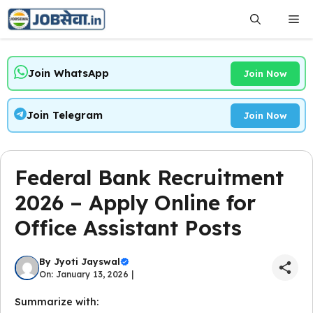
Skip
Me
to
content
Join WhatsApp
Join Now
Join Telegram
Join Now
Federal Bank Recruitment
2026 – Apply Online for
Office Assistant Posts
By
Jyoti Jayswal
On: January 13, 2026 |
Summarize with: