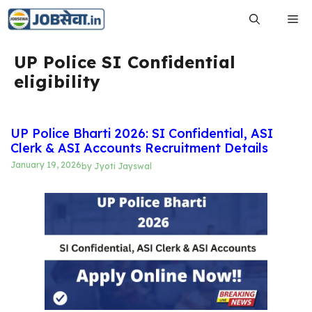
Skip
Me
to
content
UP Police SI Confidential
eligibility
UP Police Bharti 2026: SI Confidential, ASI
Clerk & ASI Accounts Recruitment Details
January 19, 2026
by
Jyoti Jayswal