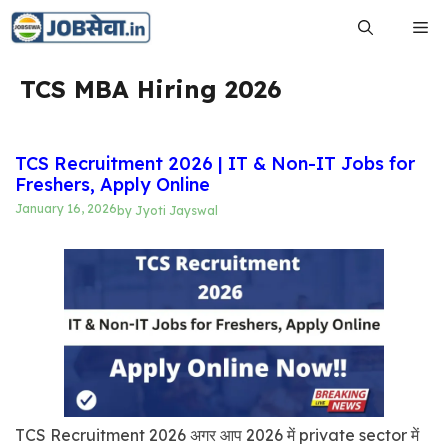
Skip
Me
to
content
TCS MBA Hiring 2026
TCS Recruitment 2026 | IT & Non-IT Jobs for
Freshers, Apply Online
January 16, 2026
by
Jyoti Jayswal
TCS Recruitment 2026 अगर आप 2026 में private sector में