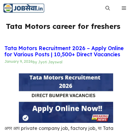
Skip
Me
to
content
Tata Motors career for freshers
Tata Motors Recruitment 2026 – Apply Online
for Various Posts | 10,500+ Direct Vacancies
January 9, 2026
by
Jyoti Jayswal
अगर आप private company job, factory job, या Tata