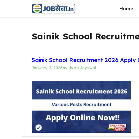
Skip
Home
to
content
Sainik School Recruitme
Sainik School Recruitment 2026 Apply O
January 2, 2026
by
Jyoti Jayswal