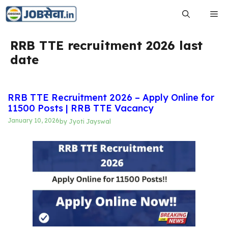
Skip
Me
to
content
RRB TTE recruitment 2026 last
date
RRB TTE Recruitment 2026 – Apply Online for
11500 Posts | RRB TTE Vacancy
January 10, 2026
by
Jyoti Jayswal