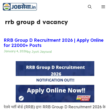
Skip
Me
to
content
rrb group d vacancy
RRB Group D Recruitment 2026 | Apply Online
for 22000+ Posts
January 4, 2026
by
Jyoti Jayswal
रेलवे भर्ती बोर्ड (RRB) द्वारा RRB Group D Recruitment 2026 के