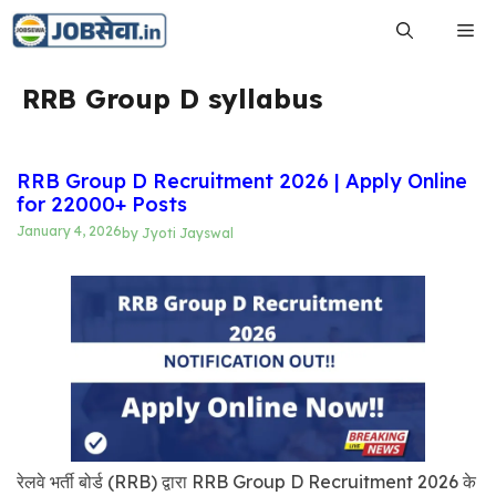
Skip
Me
to
content
RRB Group D syllabus
RRB Group D Recruitment 2026 | Apply Online
for 22000+ Posts
January 4, 2026
by
Jyoti Jayswal
रेलवे भर्ती बोर्ड (RRB) द्वारा RRB Group D Recruitment 2026 के