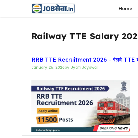
Skip
Home
to
content
Railway TTE Salary 202
RRB TTE Recruitment 2026 – रेलवे TTE भ
January 26, 2026
by
Jyoti Jayswal