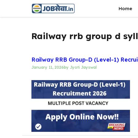
Skip
Home
to
content
Railway rrb group d syl
Railway RRB Group-D (Level-1) Recruitment
January 11, 2026
by
Jyoti Jayswal