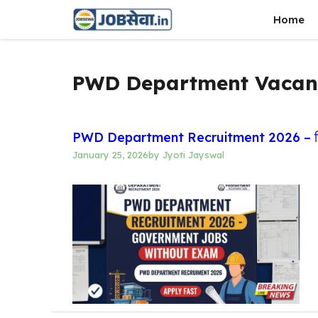
Skip
Home
to
content
PWD Department Vacan
PWD Department Recruitment 2026 – बिना पर
January 25, 2026
by
Jyoti Jayswal