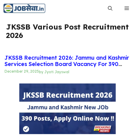
Skip
Me
to
content
JKSSB Various Post Recruitment
2026
JKSSB Recruitment 2026: Jammu and Kashmir
Services Selection Board Vacancy For 390
Post Apply Online
December 29, 2025
by
Jyoti Jayswal