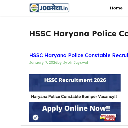
Skip
Home
to
content
HSSC Haryana Police Co
HSSC Haryana Police Constable Recrui
January 7, 2026
by
Jyoti Jayswal