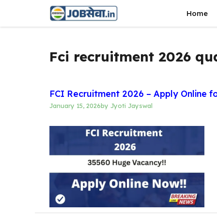
Skip
Home
to
content
Fci recruitment 2026 qua
FCI Recruitment 2026 – Apply Online f
January 15, 2026
by
Jyoti Jayswal