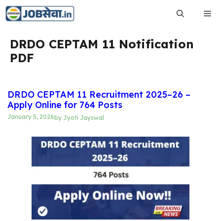
Skip
Me
to
content
DRDO CEPTAM 11 Notification
PDF
DRDO CEPTAM 11 Recruitment 2025–26 –
Apply Online for 764 Posts
January 5, 2026
by
Jyoti Jayswal