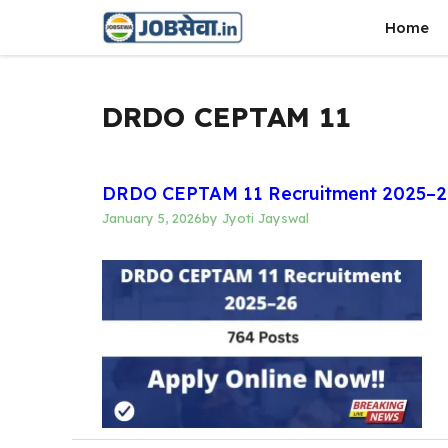
Skip
Home
to
content
DRDO CEPTAM 11
DRDO CEPTAM 11 Recruitment 2025–26 
January 5, 2026
by
Jyoti Jayswal