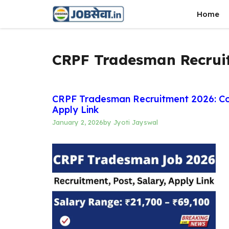
Skip
Home
to
content
CRPF Tradesman Recrui
CRPF Tradesman Recruitment 2026: Con
Apply Link
January 2, 2026
by
Jyoti Jayswal