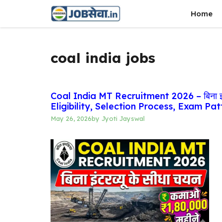
Skip
Home
to
content
coal india jobs
Coal India MT Recruitment 2026 – बिना इंट
Eligibility, Selection Process, Exam Pa
May 26, 2026
by
Jyoti Jayswal