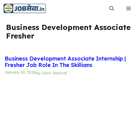
Skip
Me
to
content
Business Development Associate
Fresher
Business Development Associate Internship |
Fresher Job Role In The Skillians
January 30, 2026
by
Jyoti Jayswal