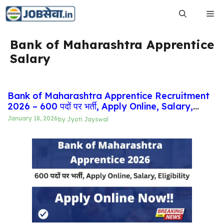
Skip
Me
to
content
Bank of Maharashtra Apprentice
Salary
Bank of Maharashtra Apprentice Recruitment
2026 – 600 पदों पर भर्ती, Apply Online, Salary,
Eligibility
January 18, 2026
by
Jyoti Jayswal